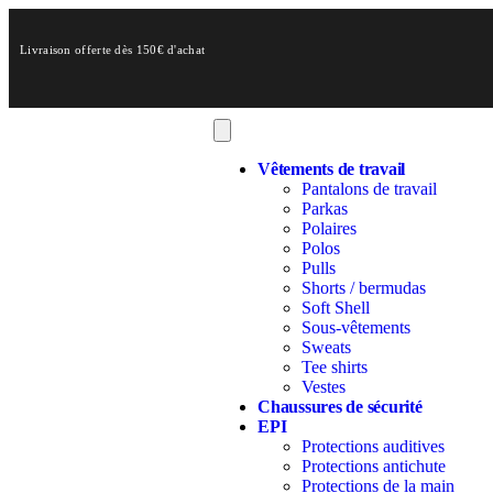
Livraison offerte dès 150€ d'achat
Vêtements de travail
Pantalons de travail
Parkas
Polaires
Polos
Pulls
Shorts / bermudas
Soft Shell
Sous-vêtements
Sweats
Tee shirts
Vestes
Chaussures de sécurité
EPI
Protections auditives
Protections antichute
Protections de la main