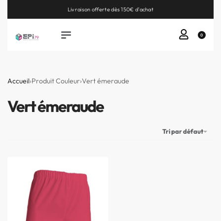
Livraison offerte dès 150€ d'achat
0
Accueil
›
Produit Couleur
›
Vert émeraude
Vert émeraude
Tri par défaut