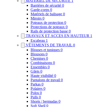
MATÉRIEL DE SÉCURITÉ
1
Barrières de sécurité
0
Garde-corps
0
Matériels de balisage
0
Miroirs
0
Poteaux de protection
0
Protections de poteaux
0
Rails de protection basse
0
TRAVAUX ET ACCES EN HAUTEUR
1
Escabeau
1
VÊTEMENTS DE TRAVAIL
0
Blouses et tuniques
0
Blousons
0
Chemises
0
Combinaisons
0
Ensembles
0
Gilets
0
Haute visibilité
0
Pantalons de travail
0
Parkas
0
Polaires
0
Polos
0
Pulls
0
Shorts / bermudas
0
Soft Shell
0