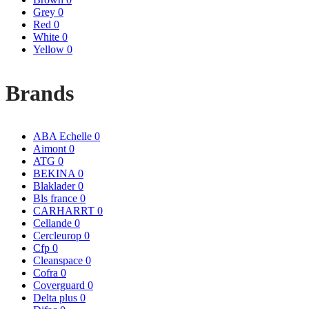
Grey
0
Red
0
White
0
Yellow
0
Brands
ABA Echelle
0
Aimont
0
ATG
0
BEKINA
0
Blaklader
0
Bls france
0
CARHARRT
0
Cellande
0
Cercleurop
0
Cfp
0
Cleanspace
0
Cofra
0
Coverguard
0
Delta plus
0