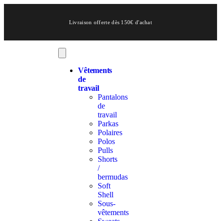
Livraison offerte dès 150€ d'achat
Vêtements
de
travail
Pantalons
de
travail
Parkas
Polaires
Polos
Pulls
Shorts
/
bermudas
Soft
Shell
Sous-
vêtements