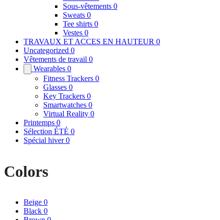
Sous-vêtements
0
Sweats
0
Tee shirts
0
Vestes
0
TRAVAUX ET ACCES EN HAUTEUR
0
Uncategorized
0
Vêtements de travail
0
Wearables
0
Fitness Trackers
0
Glasses
0
Key Trackers
0
Smartwatches
0
Virtual Reality
0
Printemps
0
Sélection ÉTÉ
0
Spécial hiver
0
Colors
Beige
0
Black
0
Brown
0