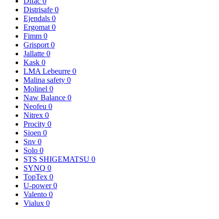
Difac
0
Distrisafe
0
Ejendals
0
Ergomat
0
Fimm
0
Grisport
0
Jallatte
0
Kask
0
LMA Lebeurre
0
Malina safety
0
Molinel
0
Naw Balance
0
Neofeu
0
Nitrex
0
Procity
0
Sioen
0
Snv
0
Solo
0
STS SHIGEMATSU
0
SYNQ
0
TopTex
0
U-power
0
Valento
0
Vialux
0