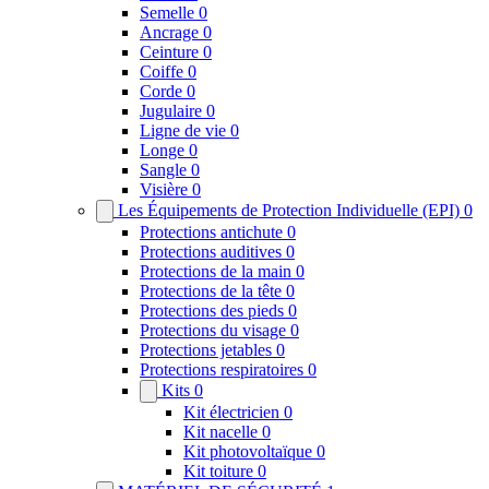
Semelle
0
Ancrage
0
Ceinture
0
Coiffe
0
Corde
0
Jugulaire
0
Ligne de vie
0
Longe
0
Sangle
0
Visière
0
Les Équipements de Protection Individuelle (EPI)
0
Protections antichute
0
Protections auditives
0
Protections de la main
0
Protections de la tête
0
Protections des pieds
0
Protections du visage
0
Protections jetables
0
Protections respiratoires
0
Kits
0
Kit électricien
0
Kit nacelle
0
Kit photovoltaïque
0
Kit toiture
0