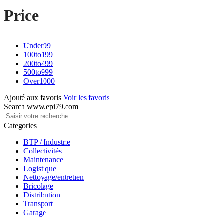
Price
Under
99
100
to
199
200
to
499
500
to
999
Over
1000
Ajouté aux favoris
Voir les favoris
Search www.epi79.com
Categories
BTP / Industrie
Collectivités
Maintenance
Logistique
Nettoyage/entretien
Bricolage
Distribution
Transport
Garage