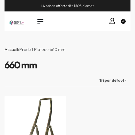
Livraison offerte dès 150€ d'achat
0
Accueil
›
Produit Plateau
›
660 mm
660 mm
Tri par défaut